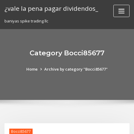
Skip
¿vale la pena pagar dividendos_
to
content
baniyas spike trading llc
Category Bocci85677
Home
Archive by category "Bocci85677"
Bocci85677